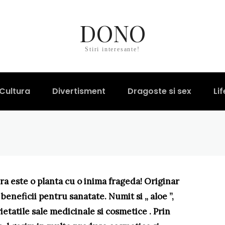
DONO
tru par: cum sa il 
Stiri interesante!
Cultura
Divertisment
Dragoste si sex
Lif
ra este o planta cu o inima frageda! Originar
 beneficii pentru sanatate. Numit si „ aloe ”,
ietatile sale medicinale si cosmetice . Prin