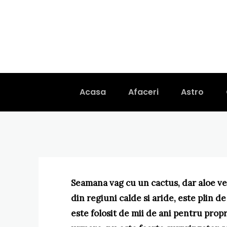
DIVERSE
Aloe Vera pen
corect?
Acasa
Afaceri
Astro
Seamana vag cu un cactus, dar aloe ve
din regiuni calde si aride, este plin de
este folosit de mii de ani pentru propr