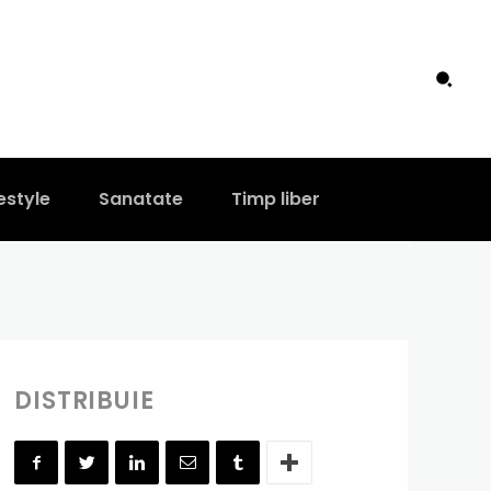
folosesti
estyle
Sanatate
Timp liber
DISTRIBUIE