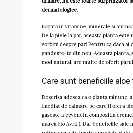
urmare, nu este foarte surprinzator s
dermatologice.
Bogata in vitamine, minerale si aminoac
De la piele la par, aceasta planta este 
vorbim despre par! Pentru ca daca ai c
gandeste-te din nou. Aceasta planta, s
mod natural, are multe de oferit parul
Care sunt beneficiile aloe
Descrisa adesea ca o planta minune, a
imediat de calmare pe care il ofera pi
gaseste frecvent in compozitia cremelo
marca bio Avril!). Dar beneficiile sale 
retine apa este foarte apreciata si de