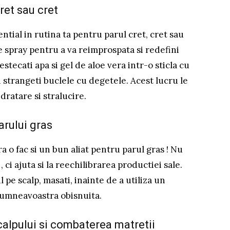
cret sau cret
ntial in rutina ta pentru parul cret, cret sau
 de spray pentru a va reimprospata si redefini
stecati apa si gel de aloe vera intr-o sticla cu
i strangeti buclele cu degetele. Acest lucru le
dratare si stralucire.
arului gras
ra o fac si un bun aliat pentru parul gras ! Nu
 ci ajuta si la reechilibrarea productiei sale.
l pe scalp, masati, inainte de a utiliza un
 dumneavoastra obisnuita.
calpului si combaterea matretii