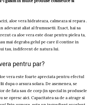
a-l gasim in multe produse cosmetice si
izi, aloe vera hidrateaza, calmeaza si repara .
un adevarat aliat al frumusetii. Exact, hai sa
rezut ca aloe vera este doar pentru pielea ta,
au mai degraba gelul pe care il contine in
ui tau, indiferent de natura lui.
 vera pentru par?
loe vera este foarte apreciata pentru efectul
elii dupa o arsura solara. De asemenea, se
r de fata sau de corp (in special in produsele
nu se opresc aici. Capacitatea sa de a atrage si
 par! Prin urmare, este un ingredient excelent