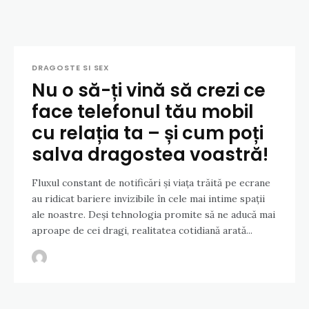
DRAGOSTE SI SEX
Nu o să-ți vină să crezi ce
face telefonul tău mobil
cu relația ta – și cum poți
salva dragostea voastră!
Fluxul constant de notificări și viața trăită pe ecrane
au ridicat bariere invizibile în cele mai intime spații
ale noastre. Deși tehnologia promite să ne aducă mai
aproape de cei dragi, realitatea cotidiană arată...