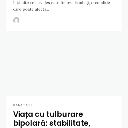
întâlnite relativ des este fimoza la adulți, o condiție
care poate afecta...
SANATATE
Viața cu tulburare
bipolară: stabilitate,