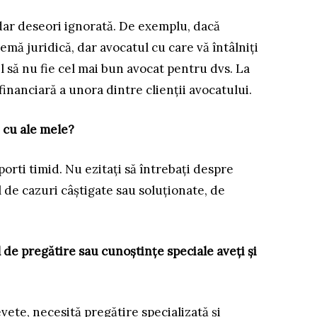
dar deseori ignorată. De exemplu, dacă
mă juridică, dar avocatul cu care vă întâlniți
l să nu fie cel mai bun avocat pentru dvs. La
 financiară a unora dintre clienții avocatului.
e cu ale mele?
ti timid. Nu ezitați să întrebați despre
l de cazuri câștigate sau soluționate, de
el de pregătire sau cunoștințe speciale aveți și
vete, necesită pregătire specializată și