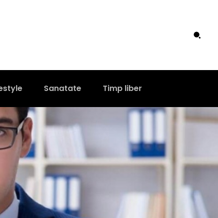
estyle
Sanatate
Timp liber