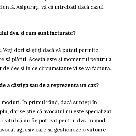
ientă. Asigurați-vă că întrebați dacă cazul
tului dvs. și cum sunt facturate?
 Veți dori să știți dacă vă puteți permite
ere să plătiți. Acesta este și momentul pentru a
t de des și în ce circumstanțe vi se va factura.
a de a câștiga sau de a reprezenta un caz?
 moduri. În primul rând, dacă sunteți în
lu, dar se știe că avocatul nu este specializat
avocatul să nu fie potrivit pentru dvs. În mod
 avocat agresiv care să gestioneze o viitoare