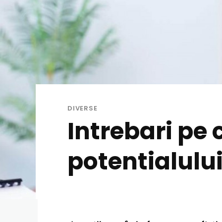
DIVERSE
Intrebari pe c
potentialulu