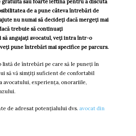
 gratuită sau foarte ieftină pentru a discuta
 posibilitatea de a pune câteva întrebări de
ă ajute nu numai să decideți dacă mergeți mai
 dacă trebuie să continuați
 să angajați avocatul, veți intra într-o
i veți pune întrebări mai specifice pe parcurs.
o listă de întrebări pe care să le puneți în
ui să vă simțiți suficient de confortabil
 avocatului, experiența, onorariile,
azului.
nte de adresat potențialului dvs.
avocat din