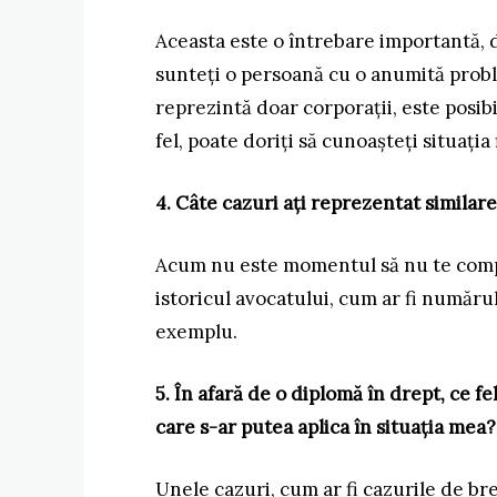
Aceasta este o întrebare importantă, 
sunteți o persoană cu o anumită proble
reprezintă doar corporații, este posibi
fel, poate doriți să cunoașteți situația
4. Câte cazuri ați reprezentat similar
Acum nu este momentul să nu te compor
istoricul avocatului, cum ar fi număru
exemplu.
5. În afară de o diplomă în drept, ce f
care s-ar putea aplica în situația mea?
Unele cazuri, cum ar fi cazurile de bre