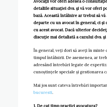
Avocații vor oferi adesea o consultație
detaliile situației dvs. și vă vor oferi
bază. Această întâlnire ar trebui să v
departe cu un avocat în general, ci și
cu acest avocat. Dacă ulterior decideți
discuție mai detaliată a cazului dvs. ș
În general, veți dori să aveți în minte 
timpul întâlnirii. De asemenea, ar treb
adresând întrebări legate de expertiza
cunoștințele speciale și gestionarea c
Mai jos sunt cateva întrebări importa
bucuresti
.
1. De cat timp practici avocatura?