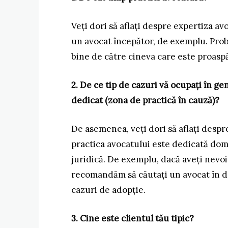
Veți dori să aflați despre expertiza a
un avocat începător, de exemplu. Probl
bine de către cineva care este proaspă
2. De ce tip de cazuri vă ocupați în ge
dedicat (zona de practică în cauză)?
De asemenea, veți dori să aflați despr
practica avocatului este dedicată dom
juridică. De exemplu, dacă aveți nevoi
recomandăm să căutați un avocat în dom
cazuri de adopție.
3. Cine este clientul tău tipic?