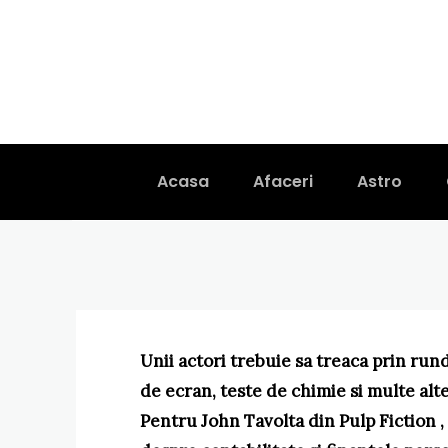
John Travolta
distribuit in 
film cu Tara
Acasa
Afaceri
Astro
Unii actori trebuie sa treaca prin rund
de ecran, teste de chimie si multe alte
Pentru John Tavolta din Pulp Fiction ,