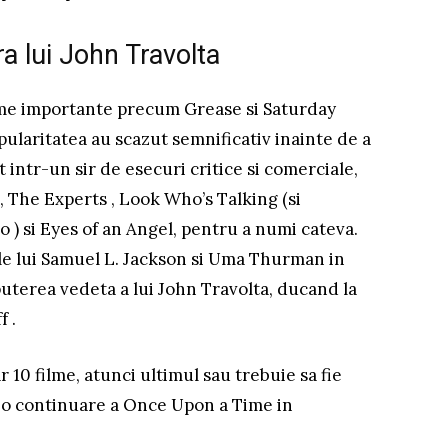
ra lui John Travolta
ilme importante precum Grease si Saturday
pularitatea au scazut semnificativ inainte de a
t intr-un sir de esecuri critice si comerciale,
 The Experts , Look Who’s Talking (si
 ) si Eyes of an Angel, pentru a numi cateva.
ele lui Samuel L. Jackson si Uma Thurman in
 puterea vedeta a lui John Travolta, ducand la
f .
10 filme, atunci ultimul sau trebuie sa fie
u o continuare a Once Upon a Time in