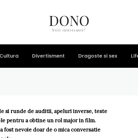
 isi aminteste de c
DONO
Pulp Fiction si a ref
Stiri interesante!
ntino
Cultura
Divertisment
Dragoste si sex
Lif
e si runde de auditii, apeluri inverse, teste
le pentru a obtine un rol major in film.
 a fost nevoie doar de o mica conversatie