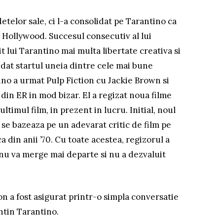
etelor sale, ci l-a consolidat pe Tarantino ca
a Hollywood. Succesul consecutiv al lui
it lui Tarantino mai multa libertate creativa si
a dat startul uneia dintre cele mai bune
tino a urmat Pulp Fiction cu Jackie Brown si
od din ER in mod bizar. El a regizat noua filme
ultimul film, in prezent in lucru. Initial, noul
si se bazeaza pe un adevarat critic de film pe
ca din anii ’70. Cu toate acestea, regizorul a
nu va merge mai departe si nu a dezvaluit
ion a fost asigurat printr-o simpla conversatie
ntin Tarantino.