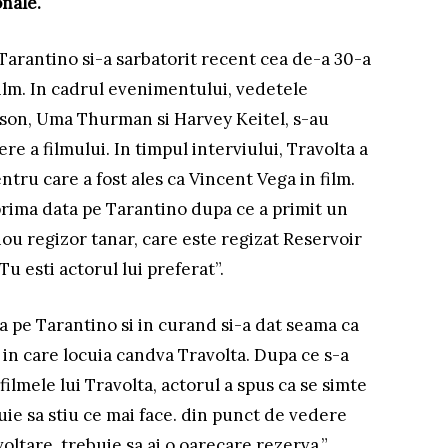
onale.
Tarantino si-a sarbatorit recent cea de-a 30-a
ilm. In cadrul evenimentului, vedetele
ckson, Uma Thurman si Harvey Keitel, s-au
re a filmului. In timpul interviului, Travolta a
tru care a fost ales ca Vincent Vega in film.
 prima data pe Tarantino dupa ce a primit un
ou regizor tanar, care este regizat Reservoir
Tu esti actorul lui preferat”.
ca pe Tarantino si in curand si-a dat seama ca
 in care locuia candva Travolta. Dupa ce s-a
filmele lui Travolta, actorul a spus ca se simte
uie sa stiu ce mai face. din punct de vedere
voltare, trebuie sa ai o oarecare rezerva.”