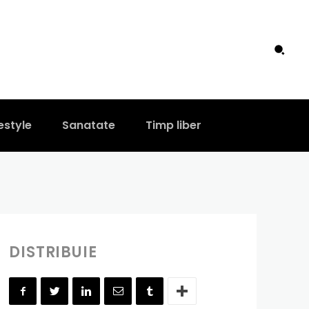
e a fost
uzat un alt
estyle
Sanatate
Timp liber
DISTRIBUIE