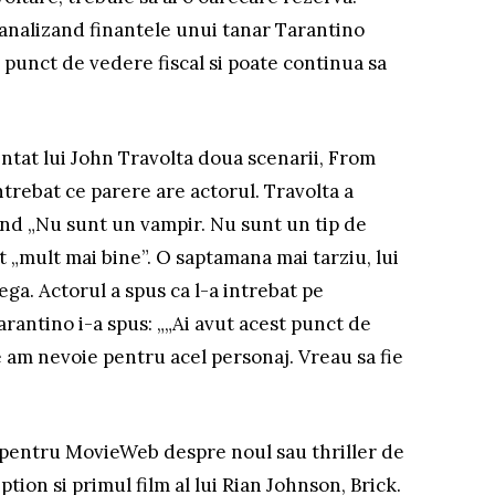
 analizand finantele unui tanar Tarantino
n punct de vedere fiscal si poate continua sa
zentat lui John Travolta doua scenarii, From
intrebat ce parere are actorul. Travolta a
nd „Nu sunt un vampir. Nu sunt un tip de
st „mult mai bine”. O saptamana mai tarziu, lui
Vega. Actorul a spus ca l-a intrebat pe
Tarantino i-a spus: „„Ai avut acest punct de
re am nevoie pentru acel personaj. Vreau sa fie
 pentru MovieWeb despre noul sau thriller de
tion si primul film al lui Rian Johnson, Brick.