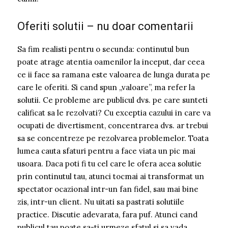
Oferiti solutii – nu doar comentarii
Sa fim realisti pentru o secunda: continutul bun
poate atrage atentia oamenilor la inceput, dar ceea
ce ii face sa ramana este valoarea de lunga durata pe
care le oferiti. Si cand spun „valoare”, ma refer la
solutii. Ce probleme are publicul dvs. pe care sunteti
calificat sa le rezolvati? Cu exceptia cazului in care va
ocupati de divertisment, concentrarea dvs. ar trebui
sa se concentreze pe rezolvarea problemelor. Toata
lumea cauta sfaturi pentru a face viata un pic mai
usoara. Daca poti fi tu cel care le ofera acea solutie
prin continutul tau, atunci tocmai ai transformat un
spectator ocazional intr-un fan fidel, sau mai bine
zis, intr-un client. Nu uitati sa pastrati solutiile
practice. Discutie adevarata, fara puf. Atunci cand
publicul tau poate sa-ti urmeze sfatul si sa vada