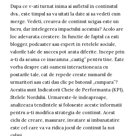
Dupa ce v-ati turnat inima si sufletul in continutul
dvs., este timpul sa va uitati la date si sa vedeti cum
merge. Vedeti, crearea de continut ucigas este un
lucru, dar intelegerea impactului acestuia? Acolo are
loc adevarata crestere. In functie de faptul ca esti
blogger, podcaster sau expert in retelele sociale,
valorile tale de succes pot arata diferite. Incepe prin
a-ti da seama ce inseamna „castig” pentru tine. Este
vorba despre cati oameni interactioneaza cu
postarile tale, cat de repede creste numarul de
urmaritori sau cati dau clic pe butonul „cumpara”?
Acestia sunt Indicatorii Cheie de Performanta (KPI),
Stelele Nordului. Urmareste-le indeaproape,
analizeaza tendintele si foloseste aceste informatii
pentru a-ti modifica strategia de continut. Acest
ciclu de creare, masurare, invatare si imbunatatire
este cel care va va ridica jocul de continut la noi
culmi.