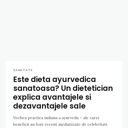
SANATATE
Este dieta ayurvedica
sanatoasa? Un dietetician
explica avantajele si
dezavantajele sale
Vechea practica indiana a ayurveda – ale carei
beneficii au fost recent mediatizate de celebritati