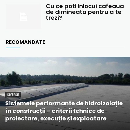
Cu ce ​​poti inlocui cafeaua
de dimineata pentru a te
trezi?
RECOMANDATE
DIVERSE
Sistemele performante de hidroizolație
în construcții – criterii tehnice de
proiectare, execuție și exploatare