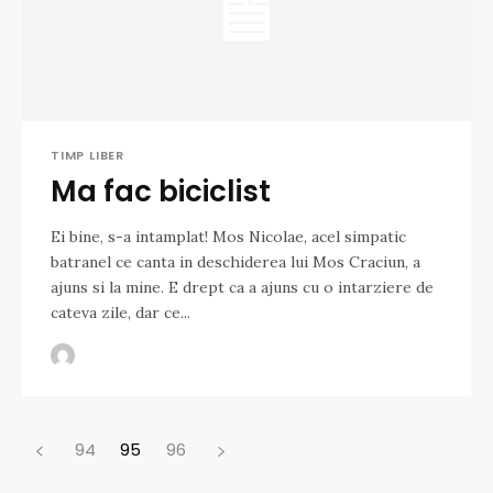
TIMP LIBER
Ma fac biciclist
Ei bine, s-a intamplat! Mos Nicolae, acel simpatic
batranel ce canta in deschiderea lui Mos Craciun, a
ajuns si la mine. E drept ca a ajuns cu o intarziere de
cateva zile, dar ce...
94
95
96