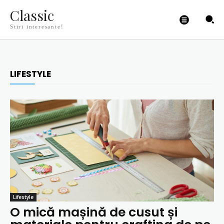
Classic
Stiri interesante!
LIFESTYLE
Lifestyle
O mică mașină de cusut și